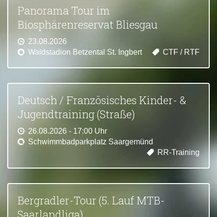
Panorama Tour im
Biosphärenreservat Bliesgau
23.08.2026
Waldstadion Betzental St. Ingbert
CTF / RTF
Deutsch / Französisches Kinder- &
Jugendtraining (Straße)
26.08.2026 - 17:00 Uhr
Schwimmbadparkplatz Saargemünd
RR-Training
Bergradler-Tour (5. Lauf MTB-
Saarlandliga)