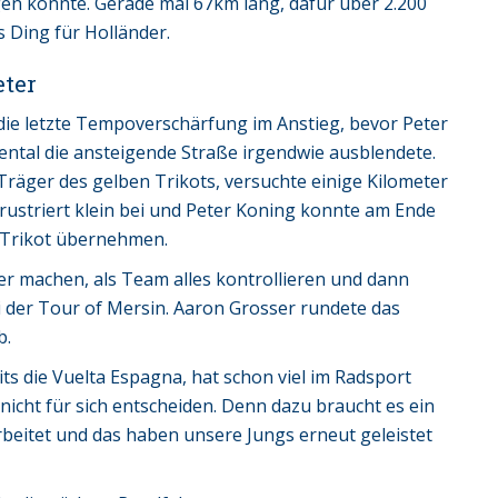
ingen konnte. Gerade mal 67km lang, dafür über 2.200
 Ding für Holländer.
eter
 die letzte Tempoverschärfung im Anstieg, bevor Peter
ntal die ansteigende Straße irgendwie ausblendete.
Träger des gelben Trikots, versuchte einige Kilometer
rustriert klein bei und Peter Koning konnte am Ende
 Trikot übernehmen.
er machen, als Team alles kontrollieren und dann
i der Tour of Mersin. Aaron Grosser rundete das
b.
its die Vuelta Espagna, hat schon viel im Radsport
nicht für sich entscheiden. Denn dazu braucht es ein
eitet und das haben unsere Jungs erneut geleistet