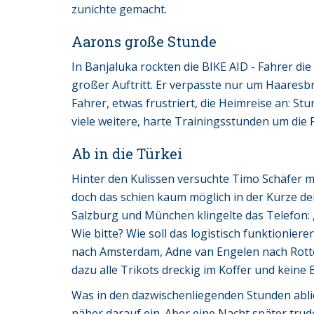
zunichte gemacht.
Aarons große Stunde
In Banjaluka rockten die BIKE AID - Fahrer di
großer Auftritt. Er verpasste nur um Haaresbr
Fahrer, etwas frustriert, die Heimreise an: S
viele weitere, harte Trainingsstunden um die
Ab in die Türkei
Hinter den Kulissen versuchte Timo Schäfer mi
doch das schien kaum möglich in der Kürze d
Salzburg und München klingelte das Telefon:
Wie bitte? Wie soll das logistisch funktionie
nach Amsterdam, Adne van Engelen nach Rott
dazu alle Trikots dreckig im Koffer und keine
Was in den dazwischenliegenden Stunden ablief
näher darauf ein. Aber eine Nacht später trud