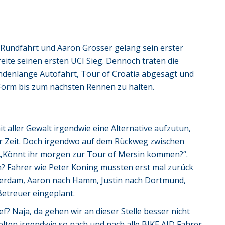
e Rundfahrt und Aaron Grosser gelang sein erster
eite seinen ersten UCI Sieg. Dennoch traten die
tundenlange Autofahrt, Tour of Croatia abgesagt und
 Form bis zum nächsten Rennen zu halten.
t aller Gewalt irgendwie eine Alternative aufzutun,
er Zeit. Doch irgendwo auf dem Rückweg zwischen
 „Könnt ihr morgen zur Tour of Mersin kommen?“.
ren? Fahrer wie Peter Koning mussten erst mal zurück
erdam, Aaron nach Hamm, Justin nach Dortmund,
 Betreuer eingeplant.
? Naja, da gehen wir an dieser Stelle besser nicht
elten irgendwie so nach und nach alle BIKE AID Fahrer