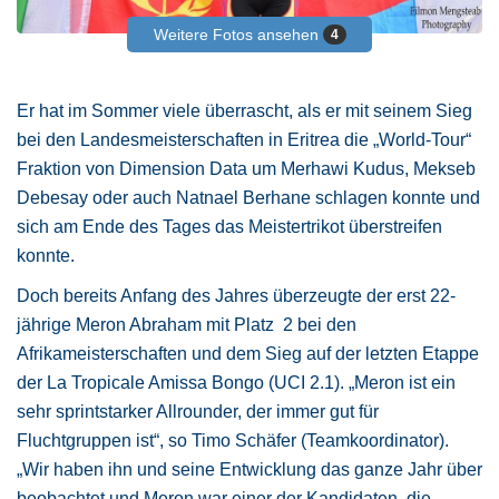
Weitere Fotos ansehen
4
Er hat im Sommer viele überrascht, als er mit seinem Sieg
bei den Landesmeisterschaften in Eritrea die „World-Tour“
Fraktion von Dimension Data um Merhawi Kudus, Mekseb
Debesay oder auch Natnael Berhane schlagen konnte und
sich am Ende des Tages das Meistertrikot überstreifen
konnte.
Doch bereits Anfang des Jahres überzeugte der erst 22-
jährige Meron Abraham mit Platz
2 bei den
Afrikameisterschaften und dem Sieg auf der letzten Etappe
der La Tropicale Amissa Bongo (UCI 2.1). „Meron ist ein
sehr sprintstarker Allrounder, der immer gut für
Fluchtgruppen ist“, so Timo Schäfer (Teamkoordinator).
„Wir haben ihn und seine Entwicklung das ganze Jahr über
beobachtet und Meron war einer der Kandidaten, die