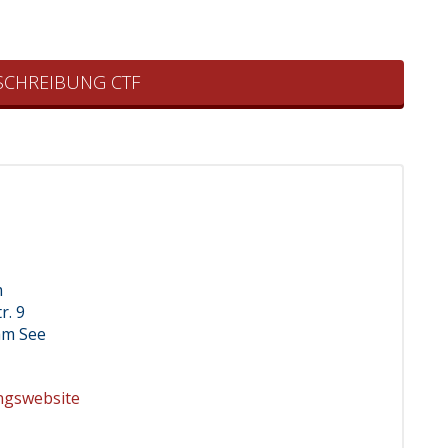
SCHREIBUNG CTF
m
r. 9
am See
ngswebsite