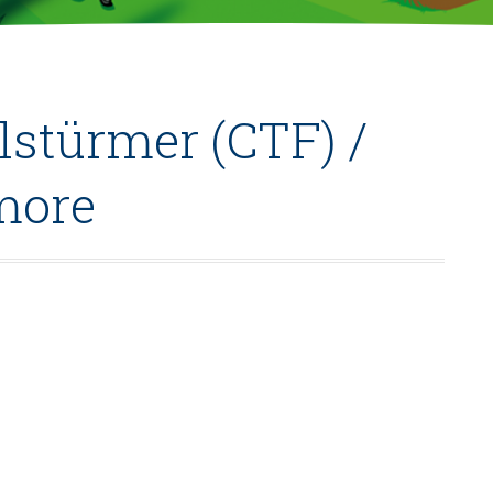
lstürmer (CTF) /
more