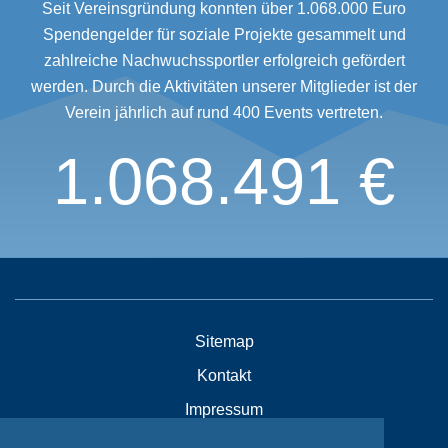
Seit Vereinsgründung konnten über 1.068.000 Euro
Spendengelder für soziale Projekte gesammelt und
zahlreiche Nachwuchssportler erfolgreich gefördert
werden. Durch die Aktivitäten unserer Mitglieder ist der
Verein jährlich auf rund 400 Events vertreten.
1.068.491 €
Sitemap
Kontakt
Impressum
Datenschutzhinweise