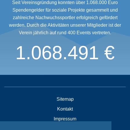
Seit Vereinsgründung konnten über 1.068.000 Euro
Spendengelder für soziale Projekte gesammelt und
zahlreiche Nachwuchssportler erfolgreich gefördert
werden. Durch die Aktivitäten unserer Mitglieder ist der
Verein jährlich auf rund 400 Events vertreten.
1.068.491 €
Sitemap
Kontakt
Impressum
Datenschutzhinweise