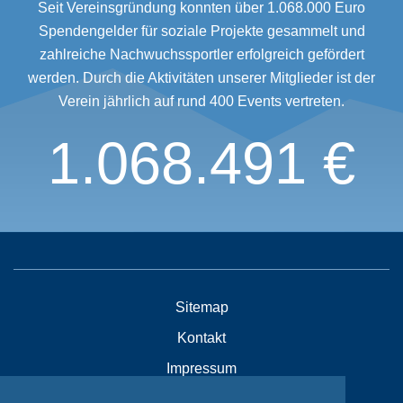
Seit Vereinsgründung konnten über 1.068.000 Euro
Spendengelder für soziale Projekte gesammelt und
zahlreiche Nachwuchssportler erfolgreich gefördert
werden. Durch die Aktivitäten unserer Mitglieder ist der
Verein jährlich auf rund 400 Events vertreten.
1.068.491 €
Sitemap
Kontakt
Impressum
Datenschutzhinweise