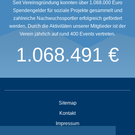
Seit Vereinsgründung konnten über 1.068.000 Euro
Spendengelder für soziale Projekte gesammelt und
zahlreiche Nachwuchssportler erfolgreich gefördert
werden. Durch die Aktivitäten unserer Mitglieder ist der
Verein jährlich auf rund 400 Events vertreten.
1.068.491 €
Sitemap
Kontakt
Impressum
Datenschutzhinweise