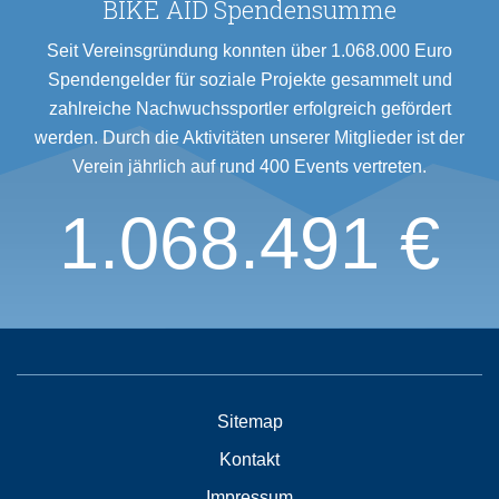
BIKE AID Spendensumme
Seit Vereinsgründung konnten über 1.068.000 Euro
Spendengelder für soziale Projekte gesammelt und
zahlreiche Nachwuchssportler erfolgreich gefördert
werden. Durch die Aktivitäten unserer Mitglieder ist der
Verein jährlich auf rund 400 Events vertreten.
1.068.491 €
Sitemap
Kontakt
Impressum