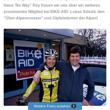
Hans 'No Way" Rey freuen wir uns über ein weiteres
prominentes Mitglied bei BIKE-AID:
Lukas Stöckli, den
"Über-Alpencrosser" und Gipfelstürmer der Alpen!
Weitere Fotos ansehen
1