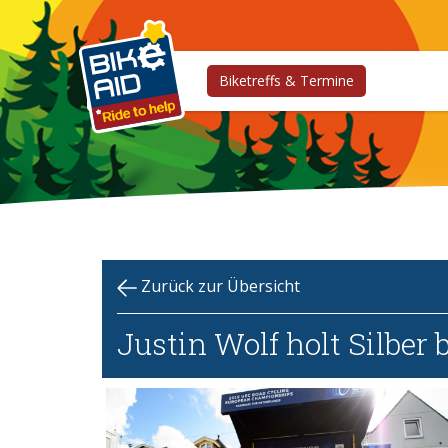
Biketreffs & Termine
Zurück zur Übersicht
Justin Wolf holt Silber 