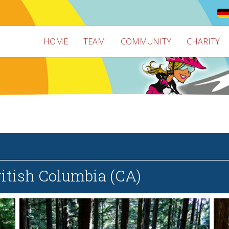
HOME
TEAM
COMMUNITY
CHARITY
itish Columbia (CA)