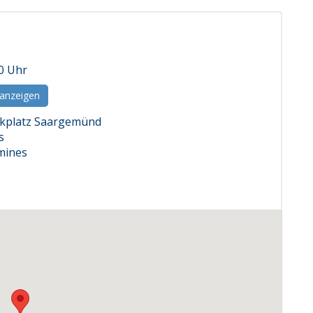
00 Uhr
 anzeigen
kplatz Saargemünd
s
mines