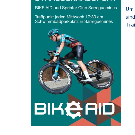
Um 
sin
Tra