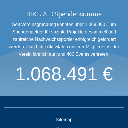
BIKE AID Spendensumme
Seit Vereinsgründung konnten über 1.068.000 Euro
Spendengelder für soziale Projekte gesammelt und
zahlreiche Nachwuchssportler erfolgreich gefördert
werden. Durch die Aktivitäten unserer Mitglieder ist der
Verein jährlich auf rund 400 Events vertreten.
1.068.491 €
Sitemap