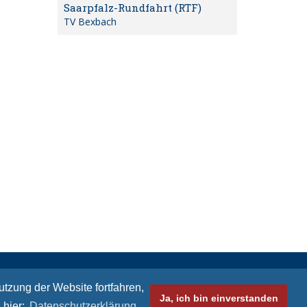
Saarpfalz-Rundfahrt (RTF)
TV Bexbach
akt
Impressum
Datenschutzhinweise
zung der Website fortfahren,
Ja, ich bin einverstanden
© Bikeaid 2026
 hier:
Datenschutzerklärung