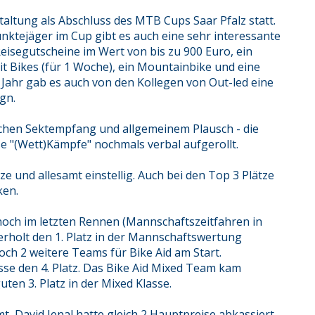
taltung als Abschluss des MTB Cups Saar Pfalz statt.
ktejäger im Cup gibt es auch eine sehr interessante
eisegutscheine im Wert von bis zu 900 Euro, ein
it Bikes (für 1 Woche), ein Mountainbike und eine
s Jahr gab es auch von den Kollegen von Out-led eine
gn.
ichen Sektempfang und allgemeinem Plausch - die
e "(Wett)Kämpfe" nochmals verbal aufgerollt.
ze und allesamt einstellig. Auch bei den Top 3 Plätze
ken.
noch im letzten Rennen (Mannschaftszeitfahren in
rholt den 1. Platz in der Mannschaftswertung
ch 2 weitere Teams für Bike Aid am Start.
asse den 4. Platz. Das Bike Aid Mixed Team kam
ten 3. Platz in der Mixed Klasse.
, David Jenal hatte gleich 2 Hauptpreise abkassiert.