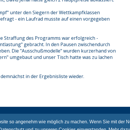
mpf" unter den Siegern der Wettkampfklassen
gefragt - ein Laufrad musste auf einen vorgegeben
e Straffung des Programms war erfolgreich -
"Entlastung" gebracht. In den Pausen zwischendurch
rieben. Die "Ausschußmodelle" wurden kurzerhand von
rn" umgebaut und unser Tisch hatte was zu lachen
 demnächst in der Ergebnisliste wieder.
Sitemap
Kont
site so angenehm wie möglich zu machen. Wenn Sie mit der Nut
 Datenschutz und zu unseren Cookies einverstanden. Mehr dazu