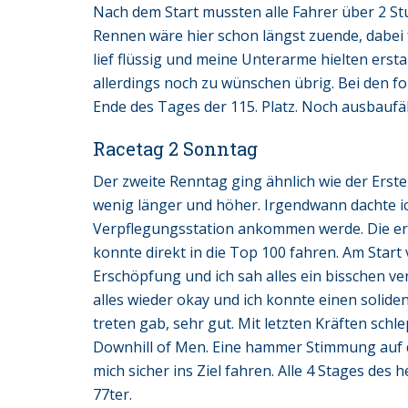
Nach dem Start mussten alle Fahrer über 2 S
Rennen wäre hier schon längst zuende, dabei fä
lief flüssig und meine Unterarme hielten ersta
allerdings noch zu wünschen übrig. Bei den f
Ende des Tages der 115. Platz. Noch ausbaufä
Racetag 2 Sonntag
Der zweite Renntag ging ähnlich wie der Erste 
wenig länger und höher. Irgendwann dachte ic
Verpflegungsstation ankommen werde. Die erst
konnte direkt in die Top 100 fahren. Am Start
Erschöpfung und ich sah alles ein bisschen v
alles wieder okay und ich konnte einen soliden 
treten gab, sehr gut. Mit letzten Kräften schl
Downhill of Men. Eine hammer Stimmung auf d
mich sicher ins Ziel fahren. Alle 4 Stages des
77ter.