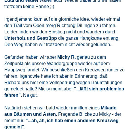
Lutti und Walter
waren auch wieder dabei und wir hatten
trotzdem keine Panne ;-)
Irgendjemand kam auf die glorreiche Idee, wieder einmal
den Trail vom Oberlimerg Richtung Dillingen zu fahren.
Leider finden wir den Einstieg nicht und wandern durch
Unterholz und Gestrüpp
die ganze Hangkante entlang.
Den Weg haben wir trotzdem nicht wieder gefunden.
Gefunden haben wir aber
Micky R.
genau zu dem
Zeitpunkt als unsere Wandergruppe wieder auf dem
Hauptweg landet. Wir beschließen den Kreuzweg runter zu
fahren. Irgendwie hatte ich aber in Erinnerung, daß
Richard uns hier eine Vollsperrung wegen Baumfällungen
gemeldet hatte? Micky meint aber
"...läßt sich problemlos
fahren"
. Na gut.
Natürlich stehen wir bald wieder inmitten eines
Mikado
aus Bäumen und Ästen
. Fragende Blicke zu Micky - der
meint nur:
"...ah, äh, ich hab einen anderen Kreuzweg
gemeint"
.