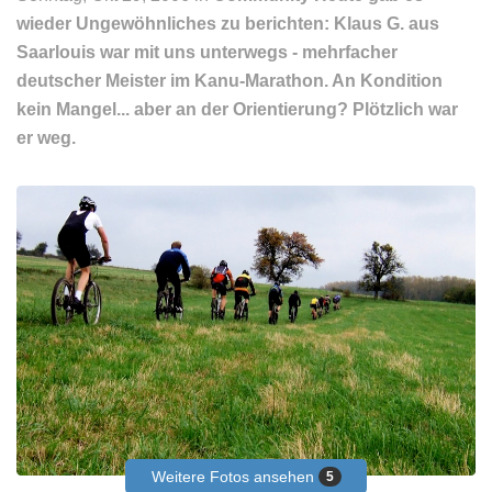
wieder Ungewöhnliches zu berichten: Klaus G. aus
Saarlouis war mit uns unterwegs - mehrfacher
deutscher Meister im Kanu-Marathon. An Kondition
kein Mangel... aber an der Orientierung? Plötzlich war
er weg.
Weitere Fotos ansehen
5