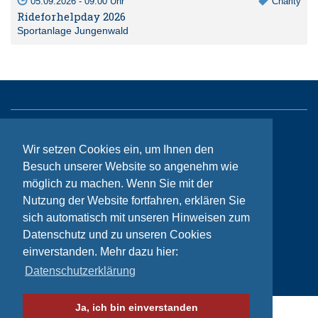
05.09.2026 - 09:00 Uhr
Charity
Rideforhelpday 2026
Sportanlage Jungenwald
Sitemap
Wir setzen Cookies ein, um Ihnen den
Kontakt
Besuch unserer Website so angenehm wie
möglich zu machen. Wenn Sie mit der
Impressum
Nutzung der Website fortfahren, erklären Sie
Datenschutzhinweise
sich automatisch mit unseren Hinweisen zum
Datenschutz und zu unseren Cookies
einverstanden. Mehr dazu hier:
© Bikeaid 2026
Datenschutzerklärung
Ja, ich bin einverstanden