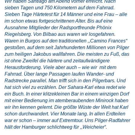
Wir haben Santiago am Abend vorher erreicht. Nach
sieben Tagen und 750 Kilometern auf dem Fahrrad.
Sieben Tage Härtetest für 14 Männer und eine Frau – alle
im schon etwas fortgeschrittenen Alter. Bis auf eine
Ausnahme Mitglieder der Radsportfreunde Phönix
Riegelsberg. Von Bilbao aus waren wir losgefahren.
Waren in Burgos auf den traditionellen ,,Camino Frances“
gestoßen, auf dem seit Jahrhunderten Millionen von Pilger
zum heiligen Jakobus wallfahren. Die meisten zu Fuß, das
ist ohne Zweifel die härtere und zeitaufwändigere
Herausforderung. Viele aber auch – wie wir mit dem
Fahrrad. Über lange Passagen laufen Wander- und
Radstrecke parallel. Man trifft sich in den Pilgerbars. Und
hat sich viel zu erzählen. Der Sahara-Karl etwa redet wie
ein Buch. In einer klitzekleinen Bar in einem winzigen Dorf
mit einer Bedienung im atemberaubenden Minirock haben
wir ihn kennen gelernt. Die größte Wüste der Welt hat Karl
schon durchwandert. Vier Monate lang. In allen Erdteilen
war er schon – immer auf Extremtour. Uns Pilger-Radfahrer
hält der Hamburger schlichtweg für ,,Weicheier“.