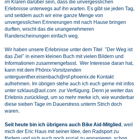
im Klaren darüber sein, dass die unvergesslichen
Erlebnisse unterwegs auf ihn warten. Es gibt sie jeden Tag,
und seitdem auch wir eine ganze Menge von
unvergesslichen Erinnerungen mit nach Hause bringen
durften, wischt das die unangenehmeren
Randerscheinungen einfach weg.
Wir haben unsere Erlebnisse unter dem Titel "Der Weg ist
das Ziel" in einem kleinen Buch mit vielen Bildern und
Informationen zusammengefasst. Wer Interesse daran hat,
kann mit dem Phönix-Vorsitzenden
unterguenther.eisenbach@rsf-phoenix.de Kontakt
aufnehmen. Im übrigen stehe auch ich euch gerne mit infos
unter szklaus@aol.com zur Verfügung. Denn je weiter das
Erlebnis zurückliegt, um so mehr merke ich, wie wunderbar
diese sieben Tage im Dauerstress unterm Strich doch
waren.
Seit heute bin ich übrigens auch Bike Aid-Mitglied
, weil
mich der Eric Haus mit seiner Idee, den Radsport zu
fördern und sich auch noch sozial zu engagieren, schon