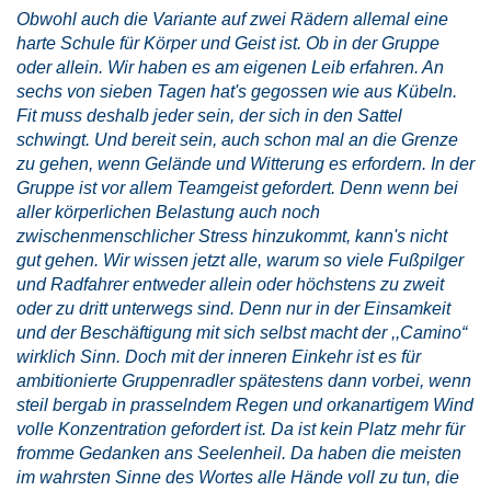
Obwohl auch die Variante auf zwei Rädern allemal eine
harte Schule für Körper und Geist ist. Ob in der Gruppe
oder allein. Wir haben es am eigenen Leib erfahren. An
sechs von sieben Tagen hat's gegossen wie aus Kübeln.
Fit muss deshalb jeder sein, der sich in den Sattel
schwingt. Und bereit sein, auch schon mal an die Grenze
zu gehen, wenn Gelände und Witterung es erfordern. In der
Gruppe ist vor allem Teamgeist gefordert. Denn wenn bei
aller körperlichen Belastung auch noch
zwischenmenschlicher Stress hinzukommt, kann's nicht
gut gehen. Wir wissen jetzt alle, warum so viele Fußpilger
und Radfahrer entweder allein oder höchstens zu zweit
oder zu dritt unterwegs sind. Denn nur in der Einsamkeit
und der Beschäftigung mit sich selbst macht der ,,Camino“
wirklich Sinn. Doch mit der inneren Einkehr ist es für
ambitionierte Gruppenradler spätestens dann vorbei, wenn
steil bergab in prasselndem Regen und orkanartigem Wind
volle Konzentration gefordert ist. Da ist kein Platz mehr für
fromme Gedanken ans Seelenheil. Da haben die meisten
im wahrsten Sinne des Wortes alle Hände voll zu tun, die