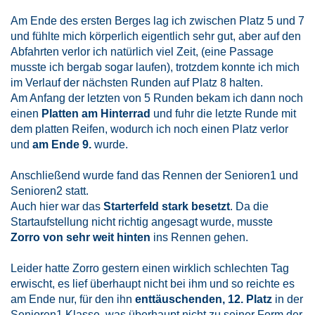
Am Ende des ersten Berges lag ich zwischen Platz 5 und 7
und fühlte mich körperlich eigentlich sehr gut, aber auf den
Abfahrten verlor ich natürlich viel Zeit, (eine Passage
musste ich bergab sogar laufen), trotzdem konnte ich mich
im Verlauf der nächsten Runden auf Platz 8 halten.
Am Anfang der letzten von 5 Runden bekam ich dann noch
einen
Platten am Hinterrad
und fuhr die letzte Runde mit
dem platten Reifen, wodurch ich noch einen Platz verlor
und
am Ende 9.
wurde.
Anschließend wurde fand das Rennen der Senioren1 und
Senioren2 statt.
Auch hier war das
Starterfeld stark besetzt
. Da die
Startaufstellung nicht richtig angesagt wurde, musste
Zorro von sehr weit hinten
ins Rennen gehen.
Leider hatte Zorro gestern einen wirklich schlechten Tag
erwischt, es lief überhaupt nicht bei ihm und so reichte es
am Ende nur, für den ihn
enttäuschenden, 12. Platz
in der
Senioren1 Klasse, was überhaupt nicht zu seiner Form der