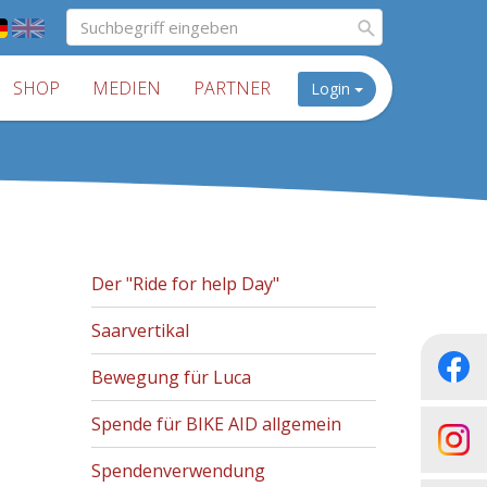
SHOP
MEDIEN
PARTNER
Login
Der "Ride for help Day"
Saarvertikal
Bewegung für Luca
Spende für BIKE AID allgemein
Spendenverwendung