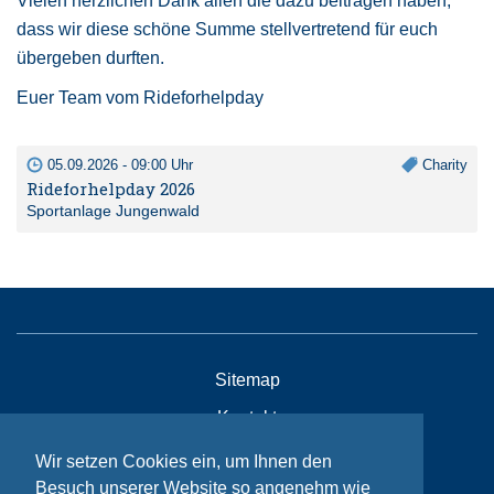
Vielen herzlichen Dank allen die dazu beitragen haben,
dass wir diese schöne Summe stellvertretend für euch
übergeben durften.
Euer Team vom Rideforhelpday
05.09.2026 - 09:00 Uhr
Charity
Rideforhelpday 2026
Sportanlage Jungenwald
Sitemap
Kontakt
Impressum
Wir setzen Cookies ein, um Ihnen den
Besuch unserer Website so angenehm wie
Datenschutzhinweise