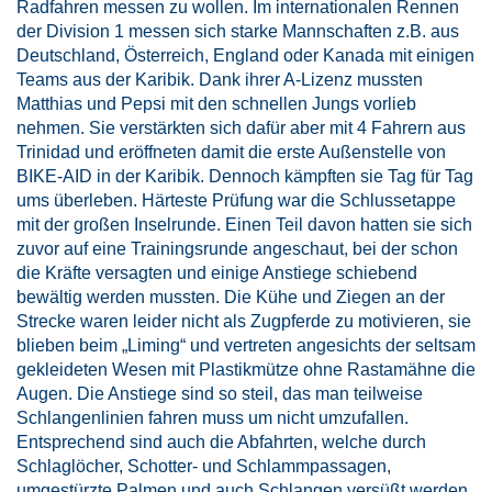
Radfahren messen zu wollen. Im internationalen Rennen
der Division 1 messen sich starke Mannschaften z.B. aus
Deutschland, Österreich, England oder Kanada mit einigen
Teams aus der Karibik. Dank ihrer A-Lizenz mussten
Matthias und Pepsi mit den schnellen Jungs vorlieb
nehmen. Sie verstärkten sich dafür aber mit 4 Fahrern aus
Trinidad und eröffneten damit die erste Außenstelle von
BIKE-AID in der Karibik. Dennoch kämpften sie Tag für Tag
ums überleben. Härteste Prüfung war die Schlussetappe
mit der großen Inselrunde. Einen Teil davon hatten sie sich
zuvor auf eine Trainingsrunde angeschaut, bei der schon
die Kräfte versagten und einige Anstiege schiebend
bewältig werden mussten. Die Kühe und Ziegen an der
Strecke waren leider nicht als Zugpferde zu motivieren, sie
blieben beim „Liming“ und vertreten angesichts der seltsam
gekleideten Wesen mit Plastikmütze ohne Rastamähne die
Augen. Die Anstiege sind so steil, das man teilweise
Schlangenlinien fahren muss um nicht umzufallen.
Entsprechend sind auch die Abfahrten, welche durch
Schlaglöcher, Schotter- und Schlammpassagen,
umgestürzte Palmen und auch Schlangen versüßt werden.