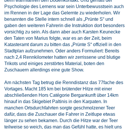
beim warmfahren den Bodenkontakt. Und gemäß der
Psychologie des Lernens war sein Unterbewusstsein auch
im Rennen in der Lage das Gelernte zu wiederholen. Wir
benannten die Stelle intern schnell als „Prünte S“ und
gaben den weiteren Fahrerin die Instruktion dort besonders
vorsichtig zu sein. Als dann aber auch Karsten Keunecke
den Taten von Marius folgte, war es an der Zeit, beim
Katasteramt darum zu bitten das „Prünte S“ offiziell in den
Stadtplan aufzunehmen. Oder anders Formuliert: Bereits
nach 2,4 Rennkilometer hatten wir zerrissene und blutige
Trikots und einiges zerstörtes Material, boten den
Zuschauern allerdings eine gute Show.
Am nächsten Tag betrug die Renndistanz das 77fache des
Vortages. Macht 185 km bei brütender Hitze mit einer
abschließenden Hors Catégorie Bergankunft über 14km
hinauf in das Skigebiet Paltinis in den Karpaten. In
manchen Ortsdurchfahrten sorgte geschmolzener Teer
dafür, dass die Zuschauer die Fahrer in Zeitlupe etwas
länger zu sehen bekamen. Durch die Hitze war der Teer
teilweise so weich, das man das Gefühl hatte, es hielt uns