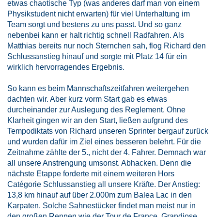
etwas chaotische Typ (was anderes darf man von einem
Physikstudent nicht erwarten) für viel Unterhaltung im
Team sorgt und bestens zu uns passt. Und so ganz
nebenbei kann er halt richtig schnell Radfahren. Als
Matthias bereits nur noch Sternchen sah, flog Richard den
Schlussanstieg hinauf und sorgte mit Platz 14 für ein
wirklich hervorragendes Ergebnis.
So kann es beim Mannschaftszeitfahren weitergehen
dachten wir. Aber kurz vorm Start gab es etwas
durcheinander zur Auslegung des Reglement. Ohne
Klarheit gingen wir an den Start, ließen aufgrund des
Tempodiktats von Richard unseren Sprinter bergauf zurück
und wurden dafür im Ziel eines besseren belehrt. Für die
Zeitnahme zählte der 5., nicht der 4. Fahrer. Demnach war
all unsere Anstrengung umsonst. Abhacken. Denn die
nächste Etappe forderte mit einem weiteren Hors
Catégorie Schlussanstieg all unsere Kräfte. Der Anstieg:
13,8 km hinauf auf über 2.000m zum Balea Lac in den
Karpaten. Solche Sahnestücker findet man meist nur in
den großen Rennen wie der Tour de France. Grandiose