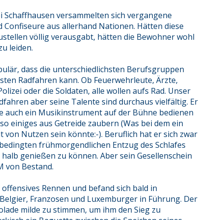
ei Schaffhausen versammelten sich vergangene
 Confiseure aus allerhand Nationen. Hätten diese
zustellen völlig verausgabt, hätten die Bewohner wohl
u leiden.
pulär, dass die unterschiedlichsten Berufsgruppen
lsten Radfahren kann. Ob Feuerwehrleute, Ärzte,
lizei oder die Soldaten, alle wollen aufs Rad. Unser
dfahren aber seine Talente sind durchaus vielfältig. Er
ie auch ein Musikinstrument auf der Bühne bedienen
so einiges aus Getreide zaubern (Was bei dem ein
t von Nutzen sein könnte:-). Beruflich hat er sich zwar
bedingten frühmorgendlichen Entzug des Schlafes
 halb genießen zu können. Aber sein Gesellenschein
WM von Bestand.
n offensives Rennen und befand sich bald in
 Belgier, Franzosen und Luxemburger in Führung. Der
kolade milde zu stimmen, um ihm den Sieg zu