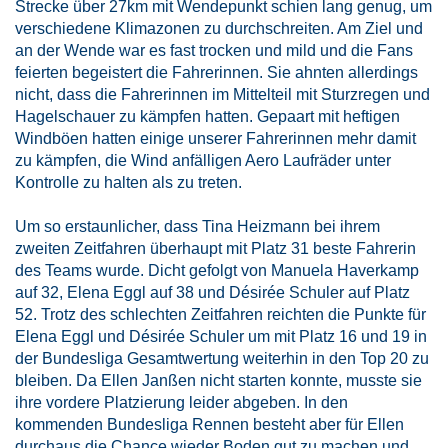
Strecke über 27km mit Wendepunkt schien lang genug, um
verschiedene Klimazonen zu durchschreiten. Am Ziel und
an der Wende war es fast trocken und mild und die Fans
feierten begeistert die Fahrerinnen. Sie ahnten allerdings
nicht, dass die Fahrerinnen im Mittelteil mit Sturzregen und
Hagelschauer zu kämpfen hatten. Gepaart mit heftigen
Windböen hatten einige unserer Fahrerinnen mehr damit
zu kämpfen, die Wind anfälligen Aero Laufräder unter
Kontrolle zu halten als zu treten.
Um so erstaunlicher, dass Tina Heizmann bei ihrem
zweiten Zeitfahren überhaupt mit Platz 31 beste Fahrerin
des Teams wurde. Dicht gefolgt von Manuela Haverkamp
auf 32, Elena Eggl auf 38 und Désirée Schuler auf Platz
52. Trotz des schlechten Zeitfahren reichten die Punkte für
Elena Eggl und Désirée Schuler um mit Platz 16 und 19 in
der Bundesliga Gesamtwertung weiterhin in den Top 20 zu
bleiben. Da Ellen Janßen nicht starten konnte, musste sie
ihre vordere Platzierung leider abgeben. In den
kommenden Bundesliga Rennen besteht aber für Ellen
durchaus die Chance wieder Boden gut zu machen und