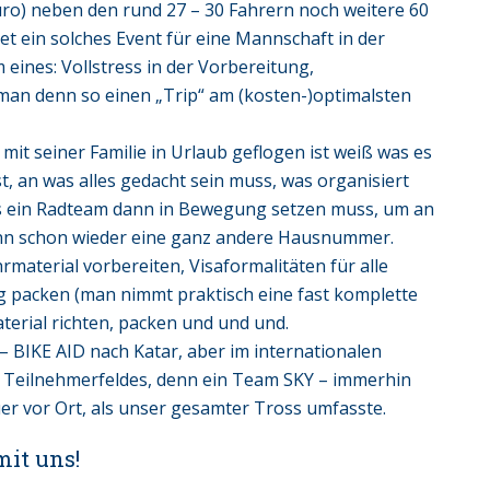
ro) neben den rund 27 – 30 Fahrern noch weitere 60
t ein solches Event für eine Mannschaft in der
ines: Vollstress in der Vorbereitung,
man denn so einen „Trip“ am (kosten-)optimalsten
mit seiner Familie in Urlaub geflogen ist weiß was es
, an was alles gedacht sein muss, was organisiert
as ein Radteam dann in Bewegung setzen muss, um an
ann schon wieder eine ganz andere Hausnummer.
hrmaterial vorbereiten, Visaformalitäten für alle
g packen (man nimmt praktisch eine fast komplette
aterial richten, packen und und und.
 – BIKE AID nach Katar, aber im internationalen
s Teilnehmerfeldes, denn ein Team SKY – immerhin
r vor Ort, als unser gesamter Tross umfasste.
mit uns!