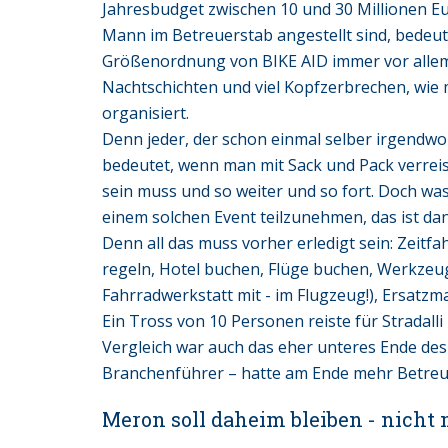
Jahresbudget zwischen 10 und 30 Millionen Eu
Mann im Betreuerstab angestellt sind, bedeute
Größenordnung von BIKE AID immer vor allem e
Nachtschichten und viel Kopfzerbrechen, wie 
organisiert.
Denn jeder, der schon einmal selber irgendwo 
bedeutet, wenn man mit Sack und Pack verreist
sein muss und so weiter und so fort. Doch w
einem solchen Event teilzunehmen, das ist d
Denn all das muss vorher erledigt sein: Zeitfa
regeln, Hotel buchen, Flüge buchen, Werkzeu
Fahrradwerkstatt mit - im Flugzeug!), Ersatzm
Ein Tross von 10 Personen reiste für Stradalli
Vergleich war auch das eher unteres Ende de
Branchenführer – hatte am Ende mehr Betreue
Meron soll daheim bleiben - nicht 