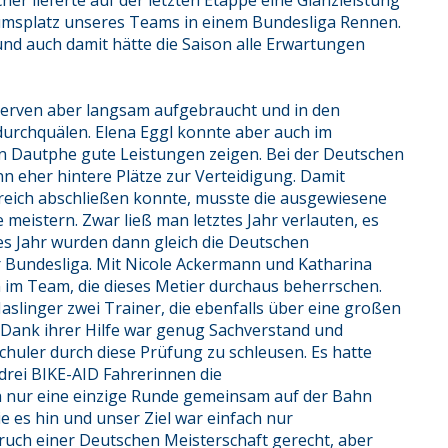
cher lieferte auf der letzten Etappe eine Glanzleistung
iumsplatz unseres Teams in einem Bundesliga Rennen.
nd auch damit hätte die Saison alle Erwartungen
eserven aber langsam aufgebraucht und in den
durchquälen. Elena Eggl konnte aber auch im
n Dautphe gute Leistungen zeigen. Bei der Deutschen
nn eher hintere Plätze zur Verteidigung. Damit
lgreich abschließen konnte, musste die ausgewiesene
meistern. Zwar ließ man letztes Jahr verlauten, es
es Jahr wurden dann gleich die Deutschen
r Bundesliga. Mit Nicole Ackermann und Katharina
 im Team, die dieses Metier durchaus beherrschen.
slinger zwei Trainer, die ebenfalls über eine großen
Dank ihrer Hilfe war genug Sachverstand und
huler durch diese Prüfung zu schleusen. Es hatte
 drei BIKE-AID Fahrerinnen die
h nur eine einzige Runde gemeinsam auf der Bahn
e es hin und unser Ziel war einfach nur
uch einer Deutschen Meisterschaft gerecht, aber