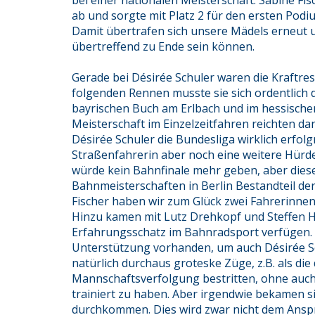
bei einer nationalen Meisterschaft. Sabine Fis
ab und sorgte mit Platz 2 für den ersten Pod
Damit übertrafen sich unsere Mädels erneut u
übertreffend zu Ende sein können.
Gerade bei Désirée Schuler waren die Kraftr
folgenden Rennen musste sie sich ordentlich 
bayrischen Buch am Erlbach und im hessische
Meisterschaft im Einzelzeitfahren reichten da
Désirée Schuler die Bundesliga wirklich erfo
Straßenfahrerin aber noch eine weitere Hürde 
würde kein Bahnfinale mehr geben, aber dies
Bahnmeisterschaften in Berlin Bestandteil de
Fischer haben wir zum Glück zwei Fahrerinnen
Hinzu kamen mit Lutz Drehkopf und Steffen Ha
Erfahrungsschatz im Bahnradsport verfügen. 
Unterstützung vorhanden, um auch Désirée Sc
natürlich durchaus groteske Züge, z.B. als die
Mannschaftsverfolgung bestritten, ohne auc
trainiert zu haben. Aber irgendwie bekamen si
durchkommen. Dies wird zwar nicht dem Anspr