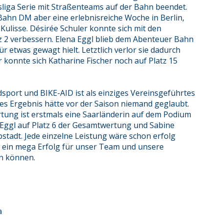
liga Serie mit Straßenteams auf der Bahn beendet.
 Bahn DM aber eine erlebnisreiche Woche in Berlin,
ulisse. Désirée Schuler konnte sich mit den
tz 2 verbessern. Elena Eggl blieb dem Abenteuer Bahn
r etwas gewagt hielt. Letztlich verlor sie dadurch
 konnte sich Katharine Fischer noch auf Platz 15
dsport und BIKE-AID ist als einziges Vereinsgeführtes
hes Ergebnis hätte vor der Saison niemand geglaubt.
rtung ist erstmals eine Saarländerin auf dem Podium
 Eggl auf Platz 6 der Gesamtwertung und Sabine
lbstadt. Jede einzelne Leistung wäre schon erfolg
 ein mega Erfolg für unser Team und unsere
in können.
a