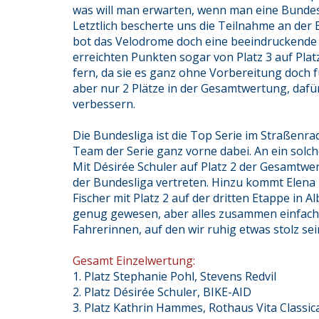
was will man erwarten, wenn man eine Bundes
Letztlich bescherte uns die Teilnahme an der
bot das Velodrome doch eine beeindruckende K
erreichten Punkten sogar von Platz 3 auf Pla
fern, da sie es ganz ohne Vorbereitung doch fü
aber nur 2 Plätze in der Gesamtwertung, dafür
verbessern.
Die Bundesliga ist die Top Serie im Straßenra
Team der Serie ganz vorne dabei. An ein solc
Mit Désirée Schuler auf Platz 2 der Gesamtwe
der Bundesliga vertreten. Hinzu kommt Elena
Fischer mit Platz 2 auf der dritten Etappe in A
genug gewesen, aber alles zusammen einfach
Fahrerinnen, auf den wir ruhig etwas stolz se
Gesamt Einzelwertung:
1. Platz Stephanie Pohl, Stevens Redvil
2. Platz Désirée Schuler, BIKE-AID
3. Platz Kathrin Hammes, Rothaus Vita Classic