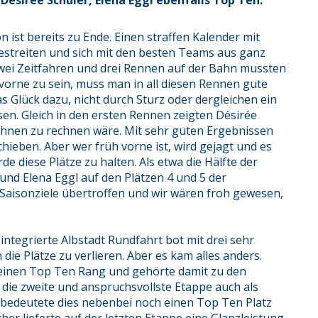
 Désirée Schuler, Elena Eggl ebenfalls Top Ten.
on ist bereits zu Ende. Einen straffen Kalender mit
streiten und sich mit den besten Teams aus ganz
ei Zeitfahren und drei Rennen auf der Bahn mussten
orne zu sein, muss man in all diesen Rennen gute
 Glück dazu, nicht durch Sturz oder dergleichen ein
sen. Gleich in den ersten Rennen zeigten Désirée
t ihnen zu rechnen wäre. Mit sehr guten Ergebnissen
hieben. Aber wer früh vorne ist, wird gejagt und es
e diese Plätze zu halten. Als etwa die Hälfte der
und Elena Eggl auf den Plätzen 4 und 5 der
 Saisonziele übertroffen und wir wären froh gewesen,
integrierte Albstadt Rundfahrt bot mit drei sehr
die Plätze zu verlieren. Aber es kam alles anders.
n einen Top Ten Rang und gehörte damit zu den
die zweite und anspruchsvollste Etappe auch als
bedeutete dies nebenbei noch einen Top Ten Platz