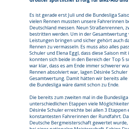
Größter sportlicher Erfolg für BIKE-AID und
Es ist gerade erst Juli und die Bundesliga Sais
vielen Rennen mussten unsere Fahrerinnen be
Deutschland messen. Neun Straßenrennen, zw
bestritten werden. Um in der Gesamtwertung v
Leistungen bringen und sicher gehört auch das
Rennen zu vermasseln. Es muss also alles pas
Schuler und Elena Eggl, dass diese Saison mi
konnten sich beide in den Bereich der Top 5 sc
war klar, dass es am Ende immer schwerer würd
Rennen absolviert war, lagen Désirée Schuler 
Gesamtwertung. Damit hätten wir bereits alle
die Bundesliga wäre damit schon zu Ende.
Die bereits zum zweiten mal in die Bundesliga 
unterschiedlichen Etappen viele Möglichkeiten 
Désirée Schuler erreichte bei allen 3 Etappe
konstantesten Fahrerinnen der Rundfahrt. Da 
Deutsche Bergmeisterschaft gewertet wurde, 