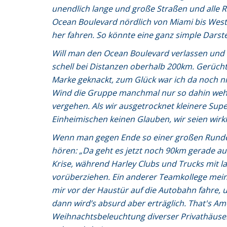
unendlich lange und große Straßen und alle R
Ocean Boulevard nördlich von Miami bis West
her fahren. So könnte eine ganz simple Darst
Will man den Ocean Boulevard verlassen un
schell bei Distanzen oberhalb 200km. Gerücht
Marke geknackt, zum Glück war ich da noch nic
Wind die Gruppe manchmal nur so dahin weht
vergehen. Als wir ausgetrocknet kleinere Sup
Einheimischen keinen Glauben, wir seien wirkl
Wenn man gegen Ende so einer großen Runde 
hören: „Da geht es jetzt noch 90km gerade au
Krise, während Harley Clubs und Trucks mit 
vorüberziehen. Ein anderer Teamkollege meint
mir vor der Haustür auf die Autobahn fahre, 
dann wird’s absurd aber erträglich. That's Ame
Weihnachtsbeleuchtung diverser Privathäuse