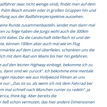
adfahrer (was nicht wenige sind), findet man auf dem
 Palm Beach einzeln oder in großen Gruppen hin und
ellung aus der Radfahrerperspektive aussehen.
d eine Runde zusammenbasteln, landet man dann mal
en zu folge haben die Jungs wohl auch die 300km
ht dabei. Da die Landschaft tellerflach ist und der
e, können 100km aber auch mal wie im Flug
ermärkte auf dem Land überfielen, schenkten uns die
ich mit dem Rad von Miami bis hier hin gefahren.
auf den letzten Highway einbiegt, bekomme ich zu
s, dann sind wir zurück“. Ich bekomme eine mentale
langen Hauben wie aus Hollywood Filmen an uns
 nur: „Das ist so, als wenn ich mit dem Fahrrad bei
um mal schnell nach München runter zu radeln“, ja
rica, think big. Aber bereits die
r ließ schon vermuten, das hier andere Dimensionen