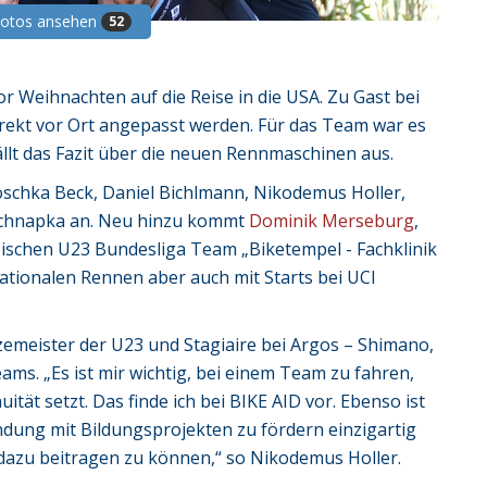
Fotos ansehen
52
r Weihnachten auf die Reise in die USA. Zu Gast bei
irekt vor Ort angepasst werden. Für das Team war es
ällt das Fazit über die neuen Rennmaschinen aus.
oschka Beck, Daniel Bichlmann, Nikodemus Holler,
 Schnapka an. Neu hinzu kommt
Dominik Merseburg
,
ischen U23 Bundesliga Team „Biketempel - Fachklinik
 nationalen Rennen aber auch mit Starts bei UCI
emeister der U23 und Stagiaire bei Argos – Shimano,
ams. „Es ist mir wichtig, bei einem Team zu fahren,
tät setzt. Das finde ich bei BIKE AID vor. Ebenso ist
indung mit Bildungsprojekten zu fördern einzigartig
dazu beitragen zu können,“ so Nikodemus Holler.