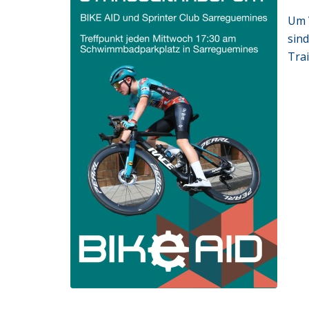
Um 
sin
Tra