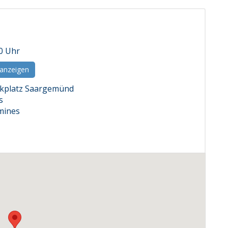
00 Uhr
 anzeigen
kplatz Saargemünd
s
mines