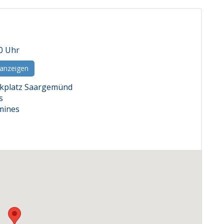
00 Uhr
 anzeigen
kplatz Saargemünd
s
mines