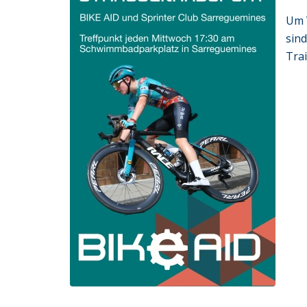
Um 
sin
Tra