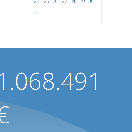
24
25
26
27
28
29
30
31
1.068.491
€