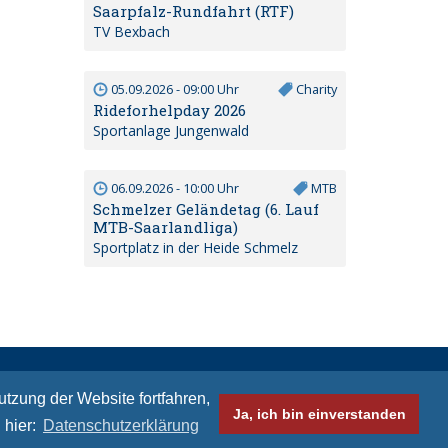
Saarpfalz-Rundfahrt (RTF)
TV Bexbach
05.09.2026 - 09:00 Uhr
Charity
Rideforhelpday 2026
Sportanlage Jungenwald
06.09.2026 - 10:00 Uhr
MTB
Schmelzer Geländetag (6. Lauf
MTB-Saarlandliga)
Sportplatz in der Heide Schmelz
akt
Impressum
Datenschutzhinweise
zung der Website fortfahren,
Ja, ich bin einverstanden
© Bikeaid 2026
 hier:
Datenschutzerklärung