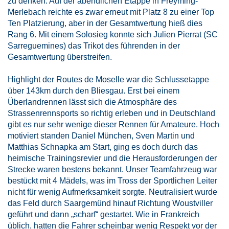
zu denken. Auf der abendlichen Etappe in Freyming-
Merlebach reichte es zwar erneut mit Platz 8 zu einer Top
Ten Platzierung, aber in der Gesamtwertung hieß dies
Rang 6. Mit einem Solosieg konnte sich Julien Pierrat (SC
Sarreguemines) das Trikot des führenden in der
Gesamtwertung überstreifen.
Highlight der Routes de Moselle war die Schlussetappe
über 143km durch den Bliesgau. Erst bei einem
Überlandrennen lässt sich die Atmosphäre des
Strassenrennsports so richtig erleben und in Deutschland
gibt es nur sehr wenige dieser Rennen für Amateure. Hoch
motiviert standen Daniel München, Sven Martin und
Matthias Schnapka am Start, ging es doch durch das
heimische Trainingsrevier und die Herausforderungen der
Strecke waren bestens bekannt. Unser Teamfahrzeug war
bestückt mit 4 Mädels, was im Tross der Sportlichen Leiter
nicht für wenig Aufmerksamkeit sorgte. Neutralisiert wurde
das Feld durch Saargemünd hinauf Richtung Woustviller
geführt und dann „scharf“ gestartet. Wie in Frankreich
üblich, hatten die Fahrer scheinbar wenig Respekt vor der