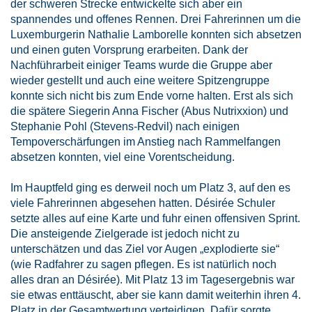
der schweren Strecke entwickelte sich aber ein
spannendes und offenes Rennen. Drei Fahrerinnen um die
Luxemburgerin Nathalie Lamborelle konnten sich absetzen
und einen guten Vorsprung erarbeiten. Dank der
Nachführarbeit einiger Teams wurde die Gruppe aber
wieder gestellt und auch eine weitere Spitzengruppe
konnte sich nicht bis zum Ende vorne halten. Erst als sich
die spätere Siegerin Anna Fischer (Abus Nutrixxion) und
Stephanie Pohl (Stevens-Redvil) nach einigen
Tempoverschärfungen im Anstieg nach Rammelfangen
absetzen konnten, viel eine Vorentscheidung.
Im Hauptfeld ging es derweil noch um Platz 3, auf den es
viele Fahrerinnen abgesehen hatten. Désirée Schuler
setzte alles auf eine Karte und fuhr einen offensiven Sprint.
Die ansteigende Zielgerade ist jedoch nicht zu
unterschätzen und das Ziel vor Augen „explodierte sie“
(wie Radfahrer zu sagen pflegen. Es ist natürlich noch
alles dran an Désirée). Mit Platz 13 im Tagesergebnis war
sie etwas enttäuscht, aber sie kann damit weiterhin ihren 4.
Platz in der Gesamtwertung verteidigen. Dafür sorgte