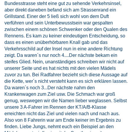
Bundesstrasse steht eine gut zu sehende Verkehrsinsel,
aber direkt daneben befand sich am Strassenrand ein
Grillstand. Einer der 5 ließ sich wohl von dem Duft
verführen und sein Unterbewusstsein war gespalten
zwischen einem schönen Schwenker oder den Qualen des
Rennens. Es kam zu keiner eindeutigen Entscheidung, so
dass es einen unüberhörbaren Knall gab und das
Verkehrsschild auf der Insel nun in eine andere Richtung
zeigt. Da waren´s nur noch 4....Der nächste bekam ein
steifes Glied. Nein, unanständiges schreiben wir nicht auf
unserer Seite und es hat nichts mit den vielen Mädels
zuvor zu tun. Bei Radfahrer bezieht sich diese Aussage auf
die Kette, wer´s nicht versteht kann es sich erklären lassen.
Da waren´s noch 3...Der nächste nahm den
Krankenwagen zum Ziel usw. Die Schmach war groß
genug, weswegen wir die Namen lieber weglassen. Selbst
unsere 3 A-Fahrer im Rennen der KT/A/B-Klasse
erreichten nicht das Ziel und vielen nach und nach aus.
Also von 8 Fahrerin war am Ende keiner im Ergebnis zu
finden. Liebe Jungs, nehmt euch ein Beispiel an den