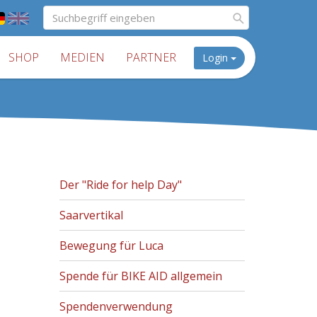
SHOP
MEDIEN
PARTNER
Login
Der "Ride for help Day"
Saarvertikal
Bewegung für Luca
Spende für BIKE AID allgemein
Spendenverwendung