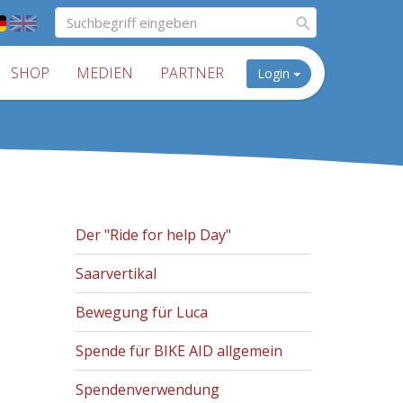
SHOP
MEDIEN
PARTNER
Login
Der "Ride for help Day"
Saarvertikal
Bewegung für Luca
Spende für BIKE AID allgemein
Spendenverwendung