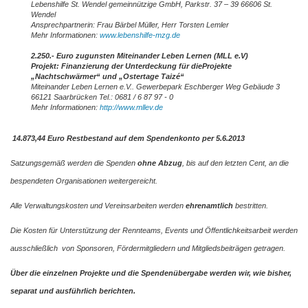
Lebenshilfe St. Wendel gemeinnützige GmbH, Parkstr. 37 – 39 66606 St.
Wendel
Ansprechpartnerin: Frau Bärbel Müller, Herr Torsten Lemler
Mehr Informationen:
www.lebenshilfe-mzg.de
2.250.- Euro zugunsten Miteinander Leben Lernen (MLL e.V)
Projekt: Finanzierung der Unterdeckung für dieProjekte
„Nachtschwärmer“ und „Ostertage Taizé“
Miteinander Leben Lernen e.V.. Gewerbepark Eschberger Weg Gebäude 3
66121 Saarbrücken Tel.: 0681 / 6 87 97 - 0
Mehr Informationen:
http://www.mllev.de
14.873,44 Euro Restbestand auf dem Spendenkonto per 5.6.2013
Satzungsgemäß werden die Spenden
ohne Abzug
, bis auf den letzten Cent, an die
bespendeten Organisationen weitergereicht.
Alle Verwaltungskosten und Vereinsarbeiten werden
ehrenamtlich
bestritten.
Die Kosten für Unterstützung der Rennteams, Events und Öffentlichkeitsarbeit werden
ausschließlich von Sponsoren, Fördermitgliedern und Mitgliedsbeiträgen getragen.
Über die einzelnen Projekte und die Spendenübergabe werden wir, wie bisher,
separat und ausführlich berichten.