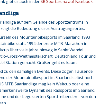
nk gibt es auch in der
SR Sportarena auf Facebook
.
andliga
rlandliga auf dem Gelände des Sportzentrums in
e zeigt die Bedeutung dieses Austragungsortes:
Wurzeln des Mountainbikesports im Saarland: 1993
tainbike statt, 1994 der erste MTB-Marathon in
cup über viele Jahre hinweg in Sankt Wendel
 Cyclo-Cross-Weltmeisterschaft, Deutschland Tour und
del Station gemacht. Größer geht es kaum.
ed zu den damaligen Events. Diese zogen Tausende
nd der Mountainbikesport im Saarland selbst noch
US MTB Saarlandliga mag kein Weltcup oder eine
 bemerkenswerte Dynamik des Radsports im Saarland.
ereine und der begeisterten Sporttreibenden – von den
ern.