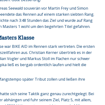
dreas Seewald souverän vor Martin Frey und Simon
 beendete das Rennen auf einem starken siebten Rang.
eichte nach 3:48 Stunden das Ziel und wurde auf Rang
den Masters 1 wohl um den begehrten Titel gefahren.
Masters Klasse
sse war BIKE AID im Rennen stark vertreten. Die ersten
eitfahren aus. Christian Kerner übertrieb es in der
ian Vogler und Markus Stoll im Flachen nur schwer
ka ließ es bergab ordentlich laufen und hielt die
angstempo später Tribut zollen und ließen ihre
hatte sich seine Taktik ganz genau zurechtgelegt. Bei
er abhängen und fuhr seinem Ziel, Platz 5, mit allem,