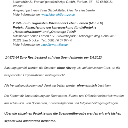
Lebenshilfe St. Wendel gemeinnützige GmbH, Parkstr. 37 – 39 66606 St.
Wendel
Ansprechpartnerin: Frau Bärbel Müller, Herr Torsten Lemler
Mehr Informationen:
www.lebenshilfe-mzg.de
2.250.- Euro zugunsten Miteinander Leben Lernen (MLL e.V)
Projekt: Finanzierung der Unterdeckung für dieProjekte
„Nachtschwärmer“ und „Ostertage Taizé“
Miteinander Leben Lernen e.V.. Gewerbepark Eschberger Weg Gebäude 3
66121 Saarbrücken Tel.: 0681 / 6 87 97 - 0
Mehr Informationen:
http://www.mllev.de
14.873,44 Euro Restbestand auf dem Spendenkonto per 5.6.2013
Satzungsgemäß werden die Spenden
ohne Abzug
, bis auf den letzten Cent, an die
bespendeten Organisationen weitergereicht.
Alle Verwaltungskosten und Vereinsarbeiten werden
ehrenamtlich
bestritten.
Die Kosten für Unterstützung der Rennteams, Events und Öffentlichkeitsarbeit werden
ausschließlich von Sponsoren, Fördermitgliedern und Mitgliedsbeiträgen getragen.
Über die einzelnen Projekte und die Spendenübergabe werden wir, wie bisher,
separat und ausführlich berichten.