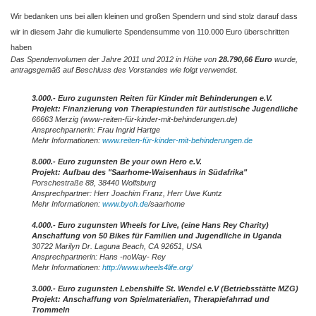
Wir bedanken uns bei allen kleinen und großen Spendern und sind stolz darauf dass
wir in diesem Jahr die kumulierte Spendensumme von 110.000 Euro überschritten
haben
Das Spendenvolumen der Jahre 2011 und 2012 in Höhe von
28.790,66 Euro
wurde,
antragsgemäß auf Beschluss des Vorstandes wie folgt verwendet.
3.000.- Euro zugunsten Reiten für Kinder mit Behinderungen e.V.
Projekt: Finanzierung von Therapiestunden für autistische Jugendliche
66663 Merzig (www-reiten-für-kinder-mit-behinderungen.de)
Ansprechparnerin: Frau Ingrid Hartge
Mehr Informationen:
www.reiten-für-kinder-mit-behinderungen.de
8.000.- Euro zugunsten Be your own Hero e.V.
Projekt: Aufbau des "Saarhome-Waisenhaus in Südafrika"
Porschestraße 88, 38440 Wolfsburg
Ansprechpartner: Herr Joachim Franz, Herr Uwe Kuntz
Mehr Informationen:
www.byoh.de
/saarhome
4.000.- Euro zugunsten Wheels for Live, (eine Hans Rey Charity)
Anschaffung von 50 Bikes für Familien und Jugendliche in Uganda
30722 Marilyn Dr.
Laguna Beach, CA 92651, USA
Ansprechpartnerin: Hans -noWay- Rey
Mehr Informationen:
http://www.wheels4life.org/
3.000.- Euro zugunsten Lebenshilfe St. Wendel e.V (Betriebsstätte MZG)
Projekt: Anschaffung von Spielmaterialien, Therapiefahrrad und
Trommeln