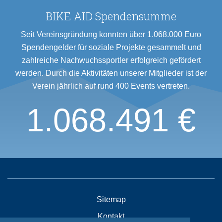
BIKE AID Spendensumme
Seit Vereinsgründung konnten über 1.068.000 Euro
Spendengelder für soziale Projekte gesammelt und
zahlreiche Nachwuchssportler erfolgreich gefördert
werden. Durch die Aktivitäten unserer Mitglieder ist der
Verein jährlich auf rund 400 Events vertreten.
1.068.491 €
Sitemap
Kontakt